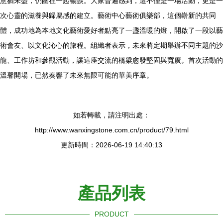
意猶未盡，仍圍在一起暢談。大家普遍感到，這不僅是一場活動，更是一
次心靈的滋養與歸屬感的建立。藝術中心藝術俱樂部，這個嶄新的共同
體，成功地為本地文化藝術愛好者點亮了一盞溫暖的燈，開啟了一段以藝
術會友、以文化沁心的旅程。組織者表示，未來將定期舉辦不同主題的沙
龍、工作坊和參觀活動，讓這座交流的橋梁愈發堅固與寬廣。首次活動的
溫馨開場，已然奏響了未來無限可能的華美序章。
如若轉載，請注明出處：
http://www.wanxingstone.com.cn/product/79.html
更新時間：2026-06-19 14:40:13
產品列表
PRODUCT