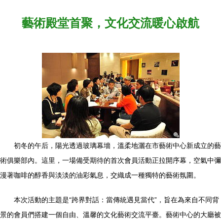
藝術殿堂首聚，文化交流暖心啟航
初冬的午后，陽光透過玻璃幕墻，溫柔地灑在市藝術中心新成立的藝
術俱樂部內。這里，一場備受期待的首次會員活動正拉開序幕，空氣中彌
漫著咖啡的醇香與淡淡的油彩氣息，交織成一種獨特的藝術氛圍。
本次活動的主題是“跨界對話：當傳統遇見當代”，旨在為來自不同背
景的會員們搭建一個自由、溫馨的文化藝術交流平臺。藝術中心的大廳被