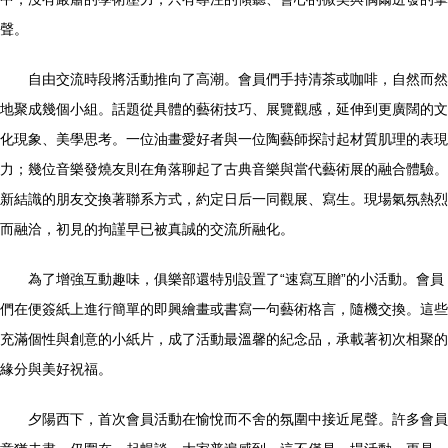
聲。
自由交流時段將活動推向了高潮。會員們手持清茶或咖啡，自然而然
地聚成幾個小組。話題從具體的藝術技巧、展覽觀感，延伸到更廣闊的文
化現象、美學思考。一位油畫愛好者與一位陶藝師探討起材質肌理的表現
力；幾位音樂發燒友則在角落聊起了古典音樂與當代藝術展的融合體驗。
新結識的朋友交換著聯系方式，約定日后一同觀展、寫生。現場氣氛熱烈
而融洽，初見的拘謹早已被真誠的交流所融化。
為了增強互動趣味，俱樂部還特別設置了“速寫互贈”的小活動。會員
們在便簽紙上進行簡單的即興繪畫或書寫一句藝術格言，隨機交換。這些
充滿個性與創意的小紙片，成了活動最溫馨的紀念品，承載著初次相聚的
緣分與美好祝福。
夕陽西下，首次會員活動在愉悅而不舍的氛圍中接近尾聲。許多會員