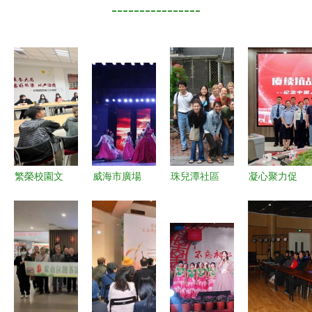
----------------
繁榮校園文
威海市廣場
珠兒潭社區
凝心聚力促
化 勇擔青
文化活動啟
榮獲杭州市
發展 文藝
春使命 | 中
動 五一文
國際旅游推
為民譜新篇
石大組織召
藝晚會精彩
薦訪問點，
第二期 聚
開文化藝術
上演
文化交流再
焦溧水區、
類學生社團
上新臺階
南京公安、
秋季學期工
梅鋼文聯及