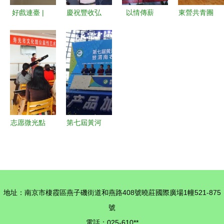
作座談會
南京詩詞學
好戲連臺 |
慶祝豐收弘
以情傳薪
東營共青團
會亮點工作
泉山區文化
揚文化 首
火，以文潤
以文化藝術
館組織開
屆中國農民
心田——我
交流活動賦
展“九九重
豐收節藝術
校赴優質生
能青春力量
陽 濃濃敬
盛典在炎黃
源基地開展
老情”主題
藝術館舉行
校園文化交
系列活動
流活動紀實
志愿微光點
第七屆黃河
亮藝術周末
金三角投資
壽光市文化
合作交流大
館的溫情探
會暨渭南農
索
產品加工產
地址：南京市棲霞區燕子磯街道和燕路408號曉莊國際廣場1幢521-875
業博覽會開
號
幕 奏響區
電話：025-610**