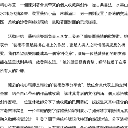
精心布置，一側陳列著會員帶來的個人收藏與創作，從古典書法、水墨山
水到現代抽象畫、裝置藝術小品，琳瑯滿目；另一側則設置了舒適的交流
區，柔軟的沙發與綠植環繞，鼓勵著面對面的思想碰撞。
活動伊始，藝術俱樂部負責人李女士發表了簡短而熱情的歡迎辭。她
表示：“藝術不僅是懸掛在墻上的作品，更是人與人之間情感與思想的橋
梁。我們希望俱樂部能成為一個‘家外之家’，讓每一位熱愛藝術的朋友都
能在這里找到共鳴、啟發與友誼。” 她的話語樸實真摯，瞬間拉近了在場
所有人的距離。
隨后的核心環節是輕松的“藝術故事分享會”。幾位會員代表主動走到
臺前，結合自己帶來的作品或收藏，講述其背后的文化內涵、個人感悟或
創作歷程。一位退休教師分享了他收藏的民間剪紙，娓娓道來其中蘊含的
古老吉祥寓意；一位年輕的數字媒體藝術家則展示了如何將京劇臉譜元素
融入動態視覺設計，引發了關于傳統符號現代轉譯的熱烈討論。分享過程
中，沒有嚴肅的學術壓力，只有專注的傾聽、會心的微笑與偶爾迸發的掌